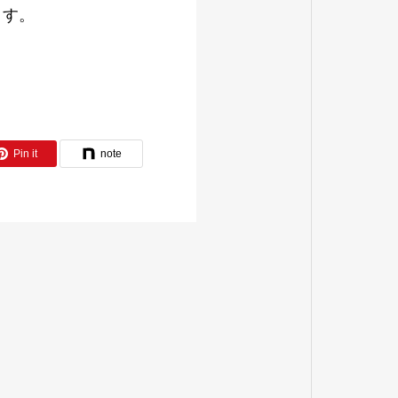
ます。
Pin it
note