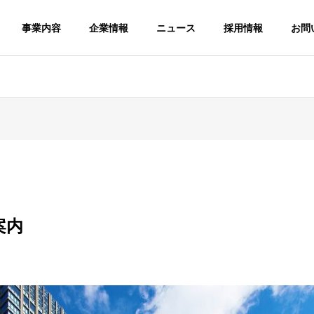
事業内容
企業情報
ニュース
採用情報
お問
記
業務日記
G
PHILOSOPHY
経営理念
案内
SDGs
の神】秋保神社へ、
3.11 希望の光 仙台トラス
サステナビリティ経営・SDGs
SEM
奉納
トシティ
SNS
ビ
リスティング広
告運用
SNS広告運用