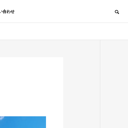
い合わせ
サービスニュース
サービスニュー
OUTLINE
会社概要
TERMS
ホムホム/プレスリリース一
格安ホームペ
利用規約
LP・HP
覧
サービス【ホ
Job ads
LP制作・ホーム
リース！
求人広告運用
ページ制作