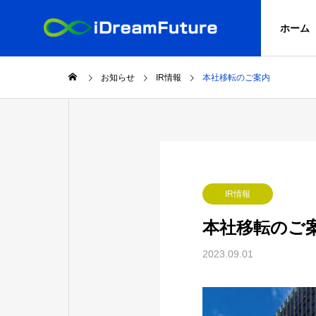
ホーム
お知らせ
IR情報
本社移転のご案内
業務日記
業務日
GREETIN
社長メッセージ
NEWS
SERVICE
COMPANY
お知らせ
IR情報
事業内容
会社概要
本社移転のご
沿革
2023.09.01
作代行
【秋保神社】へまた、のぼ
【勝負
HISTORY
Web顧問
】をリ
り奉納させて頂きました
のぼり
Web顧問サー
ス